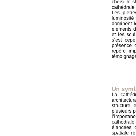
choisi le s
cathédrale
Les pierre
luminosité 
dominent l
éléments dé
et les scu
s’est cepe
présence d
repère im
témoignage 
Un symbo
La cathédr
architectu
structure 
plusieurs 
l’importanc
cathédrale
élancées c
spatiale re