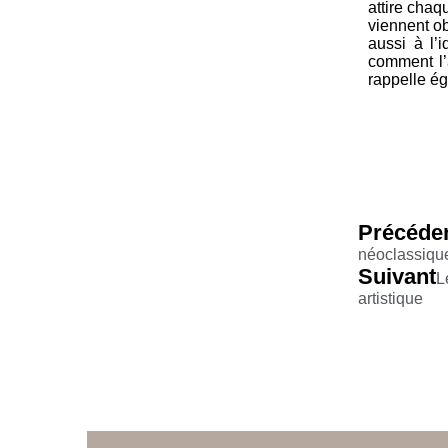
attire chaq
viennent o
aussi à l’i
comment l’
rappelle ég
Précéde
néoclassiqu
Suivant
L
artistique