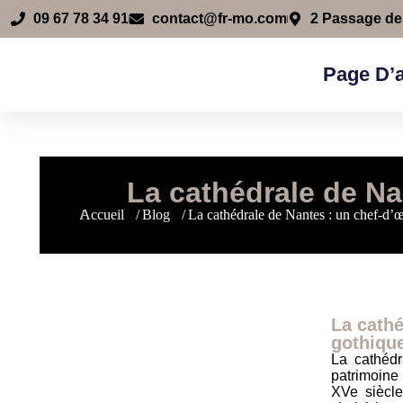
09 67 78 34 91
contact@fr-mo.com
2 Passage d
Page D’a
La cathédrale de Na
Vous êtes ici :
Accueil
Blog
La cathédrale de Nantes : un chef-d’œ
La cathé
gothiqu
La cathédr
patrimoine
XVe siècle