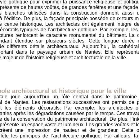
tyle gothique pour exprimer la puissance religieuse et politiqu
 présente de hautes voûtes, de grandes fenêtres et une façade
s blanches utilisées dans la construction donnent aussi 
à l’édifice. De plus, la façade principale possède deux tours 
e centre historique. Les architectes ont également intégré 
coratifs typiques de l’architecture gothique. Par exemple, les
lptures renforcent le caractère monumental du bâtiment. La c
ndant étendue sur plusieurs siècles. Cette longue durée 
e différents détails architecturaux. Aujourd’hui, la cathédra
portant dans le paysage urbain de Nantes. Elle représent
majeur de l’histoire religieuse et architecturale de la ville.
le architectural et historique pour la ville
ale joue aujourd’hui un rôle central dans le patrimoine 
ral de Nantes. Les restaurations successives ont permis de p
et les éléments décoratifs. Par exemple, les architectes o
parties après les dégradations causées par le temps. Ces trava
e de la conservation du patrimoine architectural. De plus, l’int
 présente un espace vaste et lumineux. Les grandes voûtes et l
réent une impression de hauteur et de grandeur. Cette or
flète les principes de l’architecture gothique. Par ailleurs, l