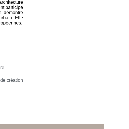
architecture
t participe
ale démontre
rbain. Elle
uropéennes.
ure
 de création