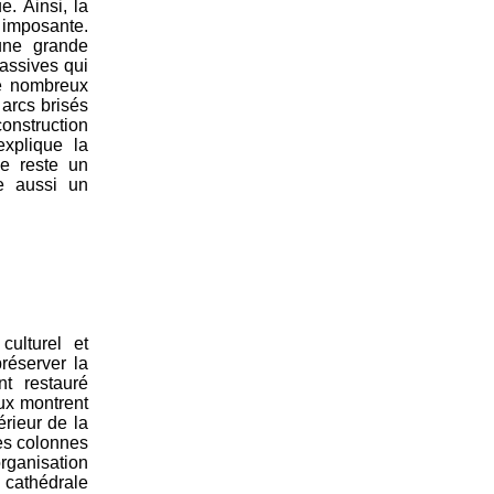
e. Ainsi, la
 imposante.
une grande
massives qui
de nombreux
 arcs brisés
onstruction
explique la
le reste un
e aussi un
culturel et
réserver la
nt restauré
ux montrent
érieur de la
es colonnes
ganisation
a cathédrale