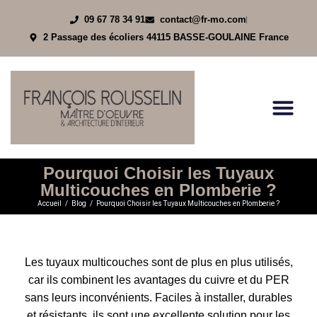
09 67 78 34 91
contact@fr-mo.com
2 Passage des écoliers 44115 BASSE-GOULAINE France
Page D’ac
Notre Agen
Nos Servi
Nos Réal
Pourquoi Choisir les Tuyaux
Multicouches en Plomberie ?
Accueil
Blog
Pourquoi Choisir les Tuyaux Multicouches en Plomberie ?
Vous êtes ici :
Les tuyaux multicouches sont de plus en plus utilisés,
car ils combinent les avantages du cuivre et du PER
sans leurs inconvénients. Faciles à installer, durables
et résistants, ils sont une excellente solution pour les