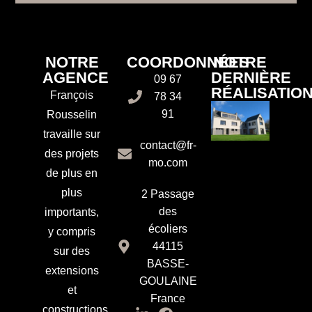
NOTRE
COORDONNÉES
NOTRE
AGENCE
DERNIÈRE
09 67
RÉALISATIO
François
78 34
91
Rousselin
travaille sur
contact@fr-
des projets
mo.com
de plus en
plus
2 Passage
des
importants,
écoliers
y compris
44115
sur des
BASSE-
extensions
GOULAINE
et
France
constructions