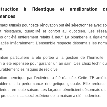
struction à l’identique et amélioration d
mances
iaux utilisés pour cette rénovation ont été sélectionnés avec so
ent résistance, durabilité et confort au quotidien. Les rése
ues ont été entièrement refaits à neuf. La plomberie a égalem
lacée intégralement. L’ensemble respecte désormais les nor
r.
ntion particulière a été portée à la gestion de l’humidité.
on a été repensée pour garantir un air sain. Ces choix techniq
durablement les risques de récidive.
tion thermique par l’extérieur a été réalisée. Cette ITE améli
ablement la performance énergétique globale. Elle renforce
ntérieur en toute saison. Les façades bénéficient désormais d’
 protection. L’aspect extérieur de la maison a été modernisé.