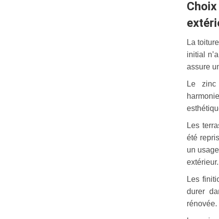
Choi
extéri
La toiture
initial n
assure un
Le zinc
harmonie
esthétiqu
Les terr
été repri
un usage 
extérieur.
Les finit
durer da
rénovée.