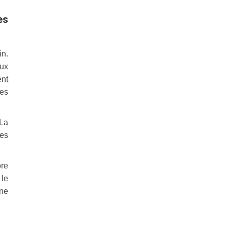
es
in.
aux
ent
mes
 La
ues
ore
 le
une