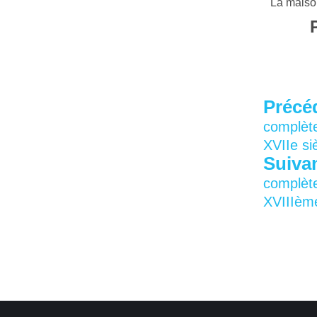
La maison
Précé
complèt
XVIIe si
Suiva
complèt
XVIIIèm