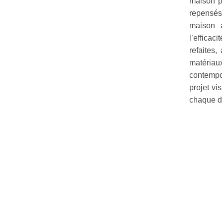
maison p
repensés
maison 
l’effica
refaites,
matériaux
contempo
projet vi
chaque dé