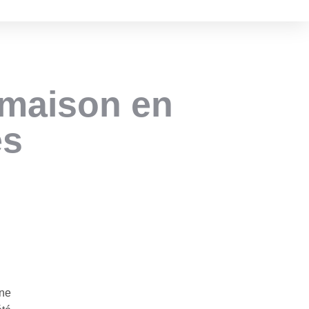
 maison en
es
une