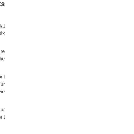
ts
lat
oix
re
lie
ont
our
vie
our
ent