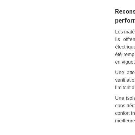
Recon
perfor
Les matér
Ils offr
électriq
été remp
en vigueu
Une atte
ventilati
limitent 
Une isola
considér
confort i
meilleure