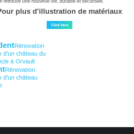
 retrouve une nouvelle vie, durable et sécurisée.
Pour plus d'illustration de matériaux
Click here
dent
Rénovation
e d’un château du
ècle à Orvault
nt
Rénovation
e d’un château
e