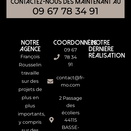
CONTACTEZ-nous dès maintenant AU
09 67 78 34 91
NOTRE
COORDONNÉES
NOTRE
AGENCE
DERNIÈRE
09 67
RÉALISATION
François
78 34
91
Rousselin
travaille
contact@fr-
sur des
mo.com
projets de
plus en
2 Passage
des
plus
écoliers
importants,
44115
y compris
BASSE-
sur des