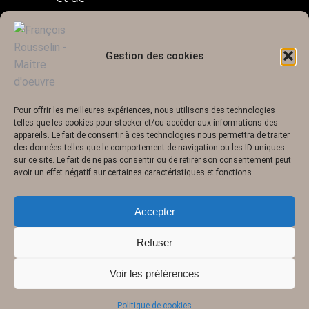
votre
budget.
Gestion des cookies
EN
SAVOIR
PLUS
Pour offrir les meilleures expériences, nous utilisons des technologies
telles que les cookies pour stocker et/ou accéder aux informations des
appareils. Le fait de consentir à ces technologies nous permettra de traiter
François Rousselin © tous droits réservés |
Mentions légales
|
Politique
des données telles que le comportement de navigation ou les ID uniques
de données
| un site crée par
MaPi Web & Marketing
sur ce site. Le fait de ne pas consentir ou de retirer son consentement peut
avoir un effet négatif sur certaines caractéristiques et fonctions.
Accepter
Refuser
Voir les préférences
Politique de cookies