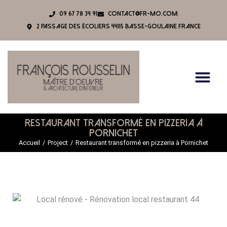
09 67 78 34 91
contact@fr-mo.com
2 Passage des écoliers 44115 BASSE-GOULAINE France
Page D’acc
Notre Agenc
Nos Réal
Restaurant transformé en pizzeria à
Pornichet
Accueil
Project
Restaurant transformé en pizzeria à Pornichet
Vous êtes ici :