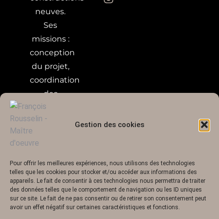
neuves.
Ses
missions :
conception
du projet,
coordination
des
chantiers,
maîtrise
Gestion des cookies
et respect
des
plannings
Pour offrir les meilleures expériences, nous utilisons des technologies
telles que les cookies pour stocker et/ou accéder aux informations des
et de
appareils. Le fait de consentir à ces technologies nous permettra de traiter
votre
des données telles que le comportement de navigation ou les ID uniques
sur ce site. Le fait de ne pas consentir ou de retirer son consentement peut
budget.
avoir un effet négatif sur certaines caractéristiques et fonctions.