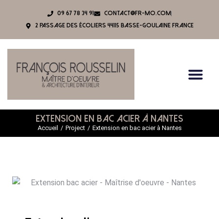
09 67 78 34 91
contact@fr-mo.com
2 Passage des écoliers 44115 BASSE-GOULAINE France
Page D’acc
Notre Agenc
Nos Réal
Extension en bac acier à Nantes
Accueil
Project
Extension en bac acier à Nantes
Vous êtes ici :