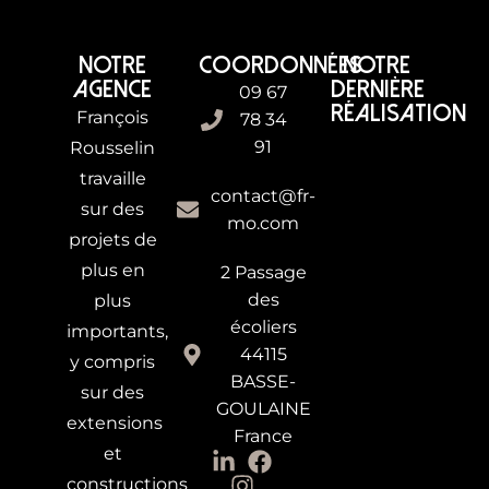
NOTRE
COORDONNÉES
NOTRE
AGENCE
DERNIÈRE
09 67
RÉALISATION
François
78 34
91
Rousselin
travaille
contact@fr-
sur des
mo.com
projets de
plus en
2 Passage
des
plus
écoliers
importants,
44115
y compris
BASSE-
sur des
GOULAINE
extensions
France
et
constructions