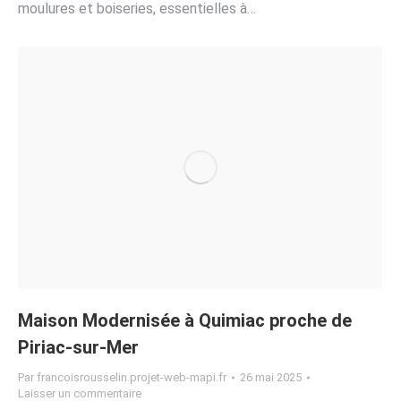
moulures et boiseries, essentielles à…
Maison Modernisée à Quimiac proche de
Piriac-sur-Mer
Par
francoisrousselin.projet-web-mapi.fr
26 mai 2025
Laisser un commentaire