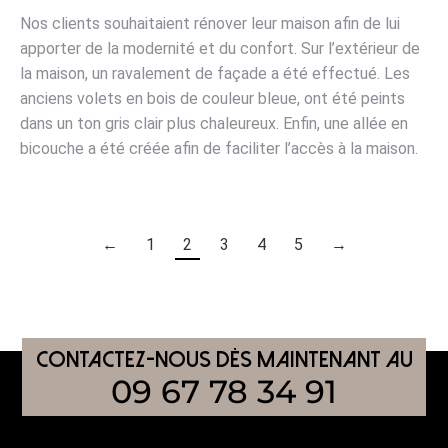
Nos clients souhaitaient rénover leur maison afin de lui
apporter de la modernité et du confort. Sur l’extérieur de
la maison, un ravalement de façade a été effectué. Les
anciens volets en bois de couleur bleue, ont été peints
dans un ton gris clair plus chaleureux. Enfin, une allée en
bicouche a été créée afin de faciliter l’accès à la maison.
←
1
2
3
4
5
→
CONTACTEZ-nous dès maintenant AU
09 67 78 34 91