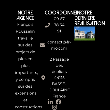
NOTRE
COORDONNÉES
NOTRE
AGENCE
DERNIÈRE
09 67
RÉALISATION
François
78 34
91
Rousselin
travaille
contact@fr-
sur des
mo.com
projets de
plus en
2 Passage
des
plus
écoliers
importants,
44115
y compris
BASSE-
sur des
GOULAINE
extensions
France
et
constructions