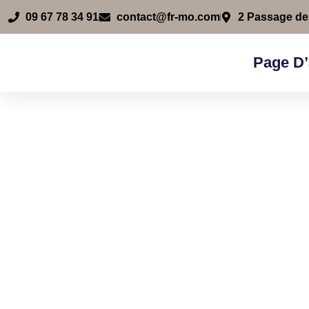
09 67 78 34 91
contact@fr-mo.com
2 Passage d
Page D’